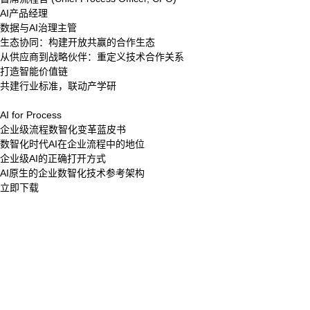
AI产品经理
数据与AI治理主管
生态协同：构建开放共赢的合作生态
从供应商到战略伙伴：重定义技术合作关系
打造智能价值链
共建行业标准，联动产学研
AI for Process
企业级流程数智化变革蓝皮书
数智化时代AI在企业流程中的地位
企业级AI的正确打开方式
AI原生的企业数智化技术参考架构
立即下载
股票代码：000034.SZ
SA视讯厅控股
SA视讯厅信息
SA视讯厅问学