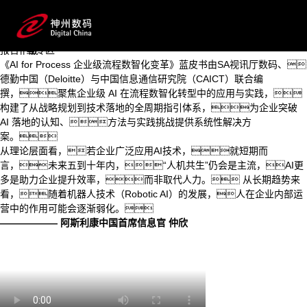
AI for Process 企业级流程数智化变革蓝皮书
首页
系统拆解 AI 如何打破流程边界、激活数据价值，助力企
关于蓝皮书
业从效率优化跃向智能跃升，在数智浪潮中锚定进化方向。
AI for Process
报告下载
下载专区
《AI for Process 企业级流程数智化变革》蓝皮书由SA视讯厅数码、
德勤中国（Deloitte）与中国信息通信研究院（CAICT）联合编
撰，聚焦企业级 AI 在流程数智化转型中的应用与实践，
构建了从战略规划到技术落地的全周期指引体系，为企业突破
AI 落地的认知、方法与实践挑战提供系统性解决方
案。
从理论层面看，若企业广泛应用AI技术，就短期而
言，未来五到十年内，“人机共生”仍会是主流，AI更
多是助力企业提升效率，而非取代人力。 从长期趋势来
看，随着机器人技术（Robotic AI）的发展，人在企业内部运
营中的作用可能会逐渐弱化。
—————— 阿斯利康中国首席信息官 仲欣