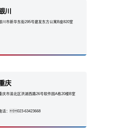
银川
银川市新华东街295号建发东方公寓B座820室
重庆
重庆市渝北区洪湖西路26号软件园A栋20楼B室
电话：
023-63423668