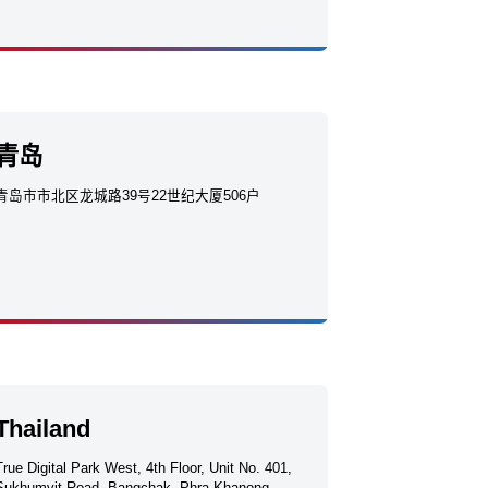
青岛
青岛市市北区龙城路39号22世纪大厦506户
Thailand
True Digital Park West, 4th Floor, Unit No. 401,
Sukhumvit Road, Bangchak, Phra Khanong,