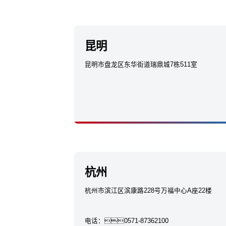
昆明
昆明市盘龙区东华街道瑞鼎城7栋511室
杭州
杭州市滨江区滨康路228号万福中心A座22楼
电话：
0571-87362100