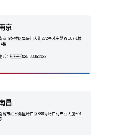
南京
南京市鼓楼区集庆门大街272号苏宁慧谷E07-1幢
14楼
电话：
025-83351122
南昌
南昌市红谷滩区岭口路888号坽口村产业大厦601
室