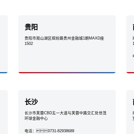
贵阳
贵阳市观山湖区缤纷路贵州金融城1期MAXD座
1502
长沙
长沙市芙蓉CBD五一大道与芙蓉中路交汇处世茂
环球金融中心
电话：
0731-82938689