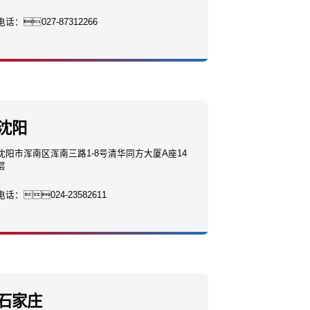
电话：
027-87312266
沈阳
沈阳市浑南区浑南三路1-8号清华同方大厦A座14
层
电话：
024-23582611
石家庄