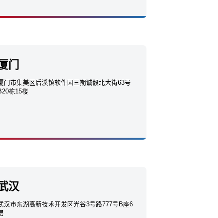
厦门
厦门市集美区后溪镇软件园三期诚毅北大街63号
B20栋15楼
武汉
武汉市东湖高新技术开发区光谷3号路777号B座6
层