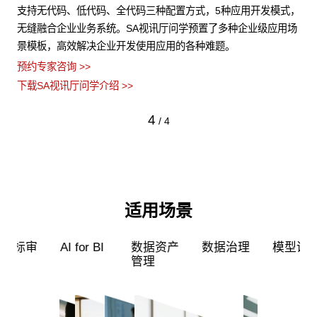
结构
支持无代码、低代码、全代码三种配置方式，5种应用开发模式，
S
数据
无缝融合企业业务系统。SA视讯厅问学预置了多种企业级应用场
力
景模板，高效解决企业开发使用应用的各种难题。
型
预约专家咨询 >>
预约
下载SA视讯厅问学介绍 >>
下载
4
/
4
适用场景
超级员工
智能标审
AI for BI
数据资产
管理