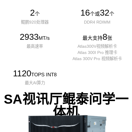
2
16
32
个
个或
个
鲲鹏920处理器
DDR4 RDIMM
2933
8
MT/s
最大支持
张
最高速率
Atlas300V视频解析卡
Atlas 300I Pro 推理卡
Atlas 300V Pro 视频解析卡
1120
TOPS INT8
最大AI算力
SA视讯厅鲲泰问学一
体机