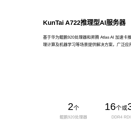
KunTai A722推理型AI服务器
基于华为鲲鹏920处理器和昇腾 Atlas AI 
理计算及机器学习等场景提供解决方案，广泛应用
了解更多AI算力服务器
2
16
个
个或
鲲鹏920处理器
DDR4 RD