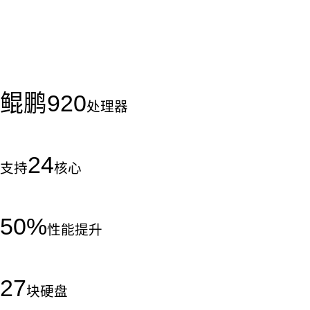
鲲鹏
920
处理器
24
支持
核心
50
%
性能提升
27
块硬盘