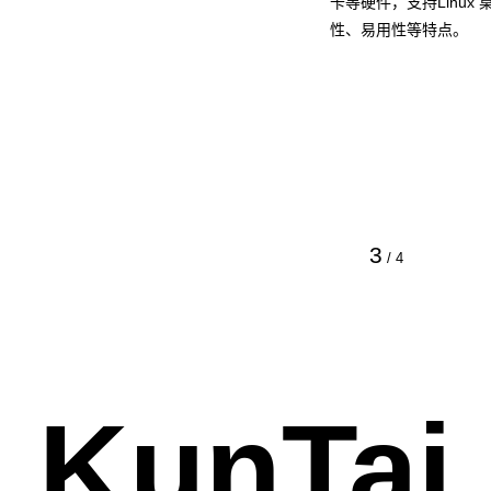
卡等硬件，支持Linu
性、易用性等特点。
3
/
4
KunTai