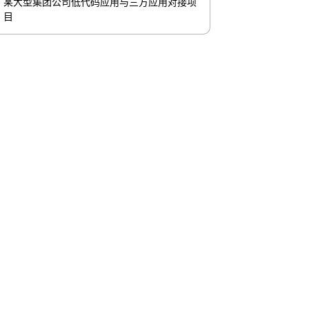
某大型集团公司低代码应用与三方应用对接项
目
联系我们