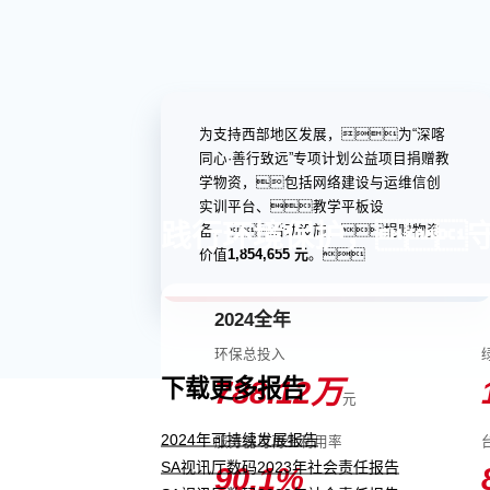
为支持西部地区发展，为“深喀
同心·善行致远”专项计划公益项目捐赠教
学物资，包括网络建设与运维信创
实训平台、教学平板设
践行环境保护，
备、活动设施，捐赠物资
价值
1,854,655 元
。
2024全年
环保总投入
788.12
万
下载更多报告
元
2024年可持续发展报告
服务器可再生利用率
SA视讯厅数码2023年社会责任报告
90.1
%