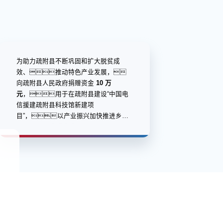
为助力疏附县不断巩固和扩大脱贫成
效、推动特色产业发展，
向疏附县人民政府捐赠资金
10 万
元
，用于在疏附县建设“中国电
信援建疏附县科技馆新建项
目”，以产业振兴加快推进乡村
五大振兴。