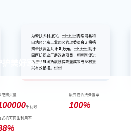
为帮扶乡村振兴，向洛浦县和
田地区北京工业园区管理委员会无偿捐
赠帮扶资金共计
8 万元
，用于
园区纺织业厂房改造项目，促进
守护美好家园
洛浦县巩固拓展脱贫攻坚成果与乡村振
兴有效衔接。
绿电购买量
废弃物合法处置率
100000
100
%
千瓦时
台式机可再生利用率
88
%