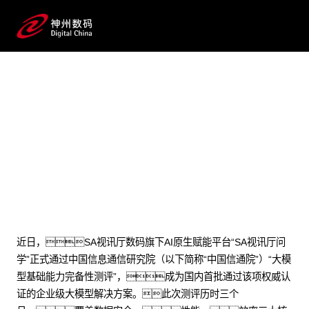
2025 / 03 / 06
SA视讯厅数码旗下SA视讯厅问学荣膺
中国信通院大模型基础能力权威认证
近日，SA视讯厅数码旗下AI原生赋能平台“SA视讯厅问
学”正式通过中国信息通信研究院（以下简称“中国信通院”）“大模
型基础能力完备性测评”，成为国内首批通过该项权威认
证的企业级大模型解决方案。此次测评历时三个