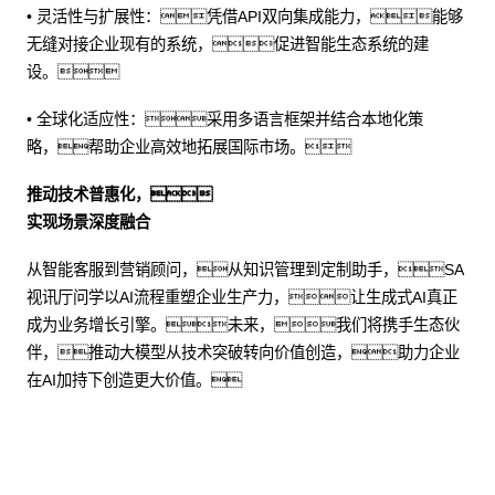
• 灵活性与扩展性：凭借API双向集成能力，能够
无缝对接企业现有的系统，促进智能生态系统的建
设。
• 全球化适应性：采用多语言框架并结合本地化策
略，帮助企业高效地拓展国际市场。
推动技术普惠化，
实现场景深度融合
从智能客服到营销顾问，从知识管理到定制助手，SA
视讯厅问学以AI流程重塑企业生产力，让生成式AI真正
成为业务增长引擎。未来，我们将携手生态伙
伴，推动大模型从技术突破转向价值创造，助力企业
在AI加持下创造更大价值。